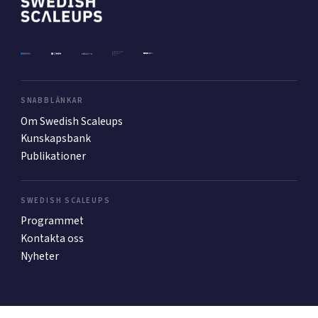
Mer
Ansök till Swedish Scaleups
SNABBLÄNKAR
Om Swedish Scaleups
Kunskapsbank
Så finansieras Swedish Scaleups
Publikationer
In English
SWEDISH SCALEUPS
Programmet
Kontakta oss
Nyheter