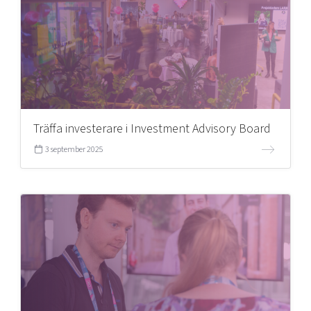
Mer
Ansök till Swedish Scaleups
Träffa investerare i Investment Advisory Board
Så finansieras Swedish Scaleups
3 september 2025
In English