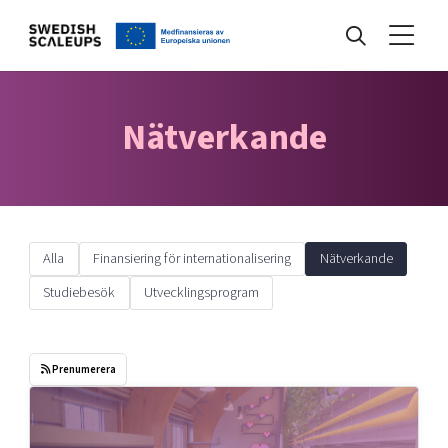
Nyheter
Nätverkande
Events
Alla
Finansiering för internationalisering
Nätverkande
Kunskapsbank
Studiebesök
Utvecklingsprogram
Programmet
Prenumerera
Internationalisering