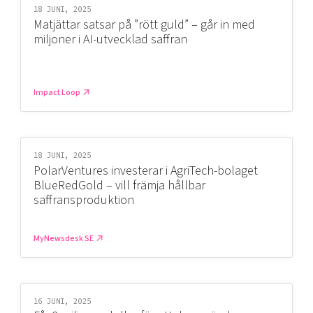
18 JUNI, 2025
Matjättar satsar på ”rött guld” – går in med
miljoner i AI-utvecklad saffran
Impact Loop
18 JUNI, 2025
PolarVentures investerar i AgriTech-bolaget
BlueRedGold – vill främja hållbar
saffransproduktion
MyNewsdesk SE
16 JUNI, 2025