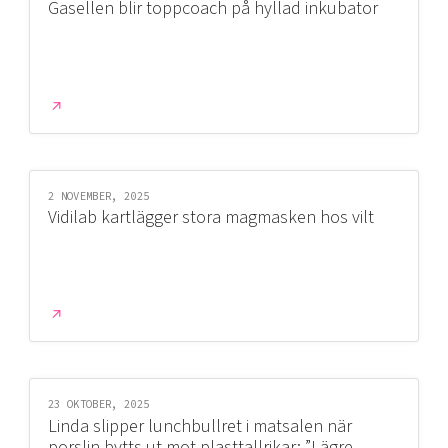
Gasellen blir toppcoach på hyllad inkubator
2 NOVEMBER, 2025
Vidilab kartlägger stora magmasken hos vilt
23 OKTOBER, 2025
Linda slipper lunchbullret i matsalen när
porslin bytts ut mot plasttallrikar: ”Lägre