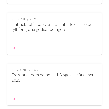
Mer
9 DECEMBER, 2025
Hattrick i offtake-avtal och tulleffekt – nästa
lyft för gröna gödsel-bolaget?
Ansök till Swedish Scaleups
Så finansieras Swedish Scaleups
In English
27 NOVEMBER, 2025
Tre starka nominerade till Biogasutmärkelsen
2025