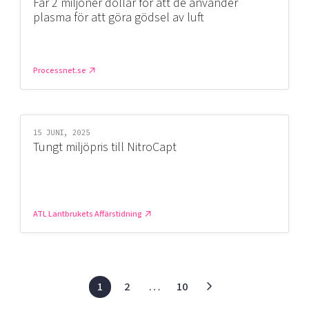
Får 2 miljoner dollar för att de använder
plasma för att göra gödsel av luft
Processnet.se
15 JUNI, 2025
Tungt miljöpris till NitroCapt
ATL Lantbrukets Affärstidning
1
2
…
10