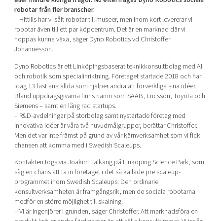
robotar från fler branscher.
– Hittills har vi sålt robotar till museer, men inom kort levererar vi
Mer
robotar även till ett par köpcentrum. Det är en marknad där vi
hoppas kunna växa, säger Dyno Robotics vd Christoffer
Johannesson.
Dyno Robotics är ett Linköpingsbaserat teknikkonsultbolag med AI
Ansök till Swedish Scaleups
och robotik som specialinriktning. Företaget startade 2018 och har
idag 13 fast anställda som hjälper andra att förverkliga sina idéer.
Bland uppdragsgivarna finns namn som SAAB, Ericsson, Toyota och
Så finansieras Swedish Scaleups
Siemens – samt en lång rad startups.
– R&D-avdelningar på storbolag samt nystartade företag med
In English
innovativa idéer är våra två huvudmålgrupper, berättar Christoffer.
Men det var inte främst på grund av vår kärnverksamhet som vi fick
chansen att komma med i Swedish Scaleups.
Kontakten togs via Joakim Falkäng på Linköping Science Park, som
såg en chans att ta in företaget i det så kallade pre scaleup-
programmet inom Swedish Scaleups. Den ordinarie
konsultverksamheten är framgångsrik, men de sociala robotarna
medför en större möjlighet till skalning.
– Vi är ingenjörer i grunden, säger Christoffer. Att marknadsföra en