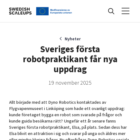
Nyheter
Nyheter
Sveriges första
robotpraktikant får nya
Events
uppdrag
19 november 2025
Kunskapsbank
Allt började med att Dyno Robotics kontaktades av
Programmet
Flygvapenmuseet i Linköping som hade ett ovanligt uppdrag:
kunde företaget bygga en robot som svarade på frågor och
kunde guida besökarna rätt? Ungefär ett år senare fanns
Sveriges första robotpraktikant, Elsa, på plats. Sedan dess har
Internationalisering
Elsa blivit en attraktion i sig och svarar på unga och äldres mer
eller mindre kluriga frågor. Nu efterfrågas Dyno Robotics sociala