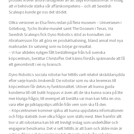
produkt kräver andra färdigheter än att sälja konsulttimmar. Vi insåg
att vi behövde stärka vår affärskompetens – och att Swedish
Scaleups kunde ge oss det stödet.
Olika versioner av Elsa finns redan på flera museum – Universeum i
Göteborg, Tycho Brahe-muséet samt The Doseum i Texas. Via
Swedish Scaleups fick Dyno Robotics stöd av konsulten Jan
Abrahamsson för att göra en produktsatsning, bland annat mot nya
marknader. En satsning som nu börjar ge resultat.
– Vi har alldeles nyligen fått beställningar från två svenska
köpcentrum, berättar Christoffer. Det känns förstås spännande att få
ett genombrott i en ny bransch.
Dyno Robotics sociala robotar har hittills varit relativt skräddarsydda
efter varje kunds önskemål. De robotar som nu ska levereras till
köpcentrum får delvis ny funktionalitet. Utöver att kunna guida
kunderna till rätt butik hoppas vi även att de ska kunna svara på lite
mer kluriga frågor, till exempel att berätta var man kan hitta en viss
vara eller ge julklappstips utifrån från vem som ska få den.
– Köpcentrumen kommer själva att kunna uppdatera informationen
och följa statistik över vilka frågor som ställs mest. Men framför allt
tror vi att robotarna kan bli ett trevligt inslag som underhåller och
engagerar besökarna. Det vi sett hittills är att barn och äldre män är