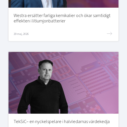
Westra ersätter farliga kemikalier och ökar samtidigt
effekten i litiumjonbatterier
29 maj, 2026
TekSiC– en nyckelspelare i halvledarnas värdekedja