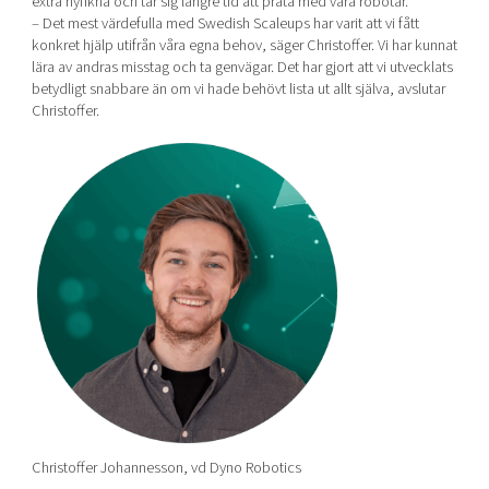
extra nyfikna och tar sig längre tid att prata med våra robotar.
– Det mest värdefulla med Swedish Scaleups har varit att vi fått
konkret hjälp utifrån våra egna behov, säger Christoffer. Vi har kunnat
lära av andras misstag och ta genvägar. Det har gjort att vi utvecklats
betydligt snabbare än om vi hade behövt lista ut allt själva, avslutar
Christoffer.
Christoffer Johannesson, vd Dyno Robotics