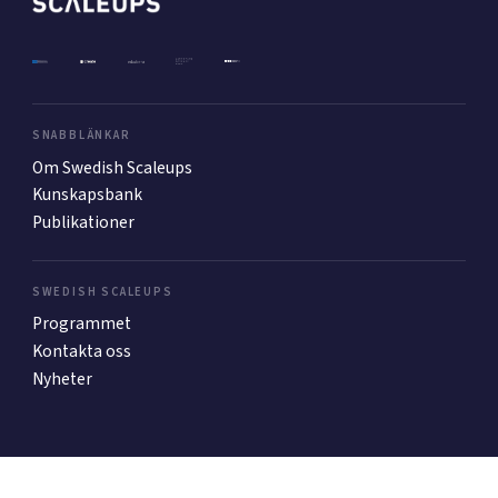
Mer
SNABBLÄNKAR
Ansök till Swedish Scaleups
Om Swedish Scaleups
Kunskapsbank
Publikationer
Så finansieras Swedish Scaleups
In English
SWEDISH SCALEUPS
Programmet
Kontakta oss
Nyheter