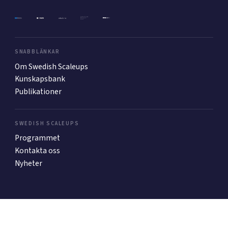
Mer
SNABBLÄNKAR
Om Swedish Scaleups
Ansök till Swedish Scaleups
Kunskapsbank
Publikationer
Så finansieras Swedish Scaleups
In English
SWEDISH SCALEUPS
Programmet
Kontakta oss
Nyheter