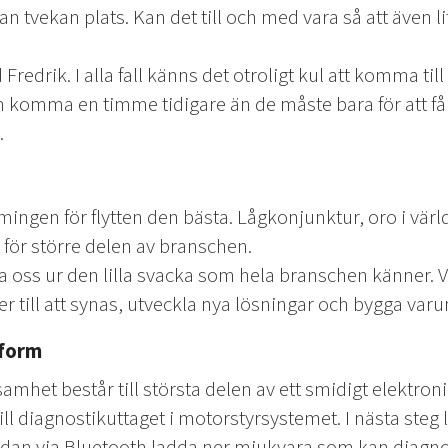
n tvekan plats. Kan det till och med vara så att även li
 Fredrik. I alla fall känns det otroligt kul att komma til
n komma en timme tidigare än de måste bara för att f
.
timingen för flytten den bästa. Lågkonjunktur, oro i vä
n för större delen av branschen.
sa oss ur den lilla svacka som hela branschen känner. V
 till att synas, utveckla nya lösningar och bygga var
tform
mhet består till största delen av ett smidigt elektron
l diagnostikuttaget i motorstyrsystemet. I nästa steg
dan via Bluetooth ladda ner mjukvara som kan diagn