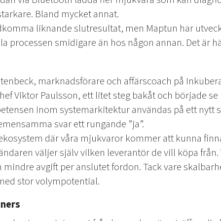
tarkare. Bland mycket annat.
dkomma liknande slutresultat, men Maptun har utveck
la processen smidigare än hos någon annan. Det är här
enbeck, marknadsförare och affärscoach på Inkubera,
f Viktor Paulsson, ett litet steg bakåt och började se 
tensen inom systemarkitektur användas på ett nytt sät
emensamma svar ett rungande ”ja”.
gs ekosystem där våra mjukvaror kommer att kunna finn
daren väljer själv vilken leverantör de vill köpa från.
n mindre avgift per anslutet fordon. Tack vare skalbarh
med stor volympotential.
tners