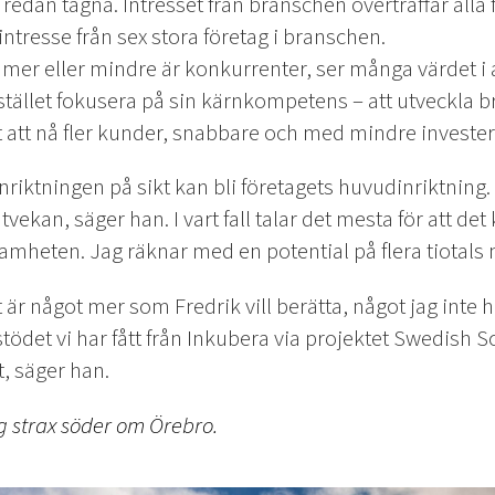
redan tagna. Intresset från branschen överträffar alla f
intresse från sex stora företag i branschen.
s mer eller mindre är konkurrenter, ser många värdet i 
stället fokusera på sin kärnkompetens – att utveckla b
t att nå fler kunder, snabbare och med mindre invester
inriktningen på sikt kan bli företagets huvudinriktning.
tvekan, säger han. I vart fall talar det mesta för att de
mheten. Jag räknar med en potential på flera tiotals 
t är något mer som Fredrik vill berätta, något jag inte h
r stödet vi har fått från Inkubera via projektet Swedish 
t, säger han.
 strax söder om Örebro.