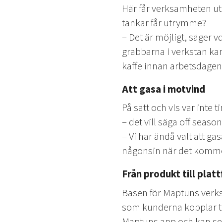
Här får verksamheten uta
tankar får utrymme?
– Det är möjligt, säger vd
grabbarna i verkstan ka
kaffe innan arbetsdagen
Att gasa i motvind
På sätt och vis var inte 
– det vill säga off seaso
– Vi har ändå valt att ga
någonsin när det kommer
Från produkt till plat
Basen för Maptuns verksa
som kunderna kopplar til
Maptuns app och kan se