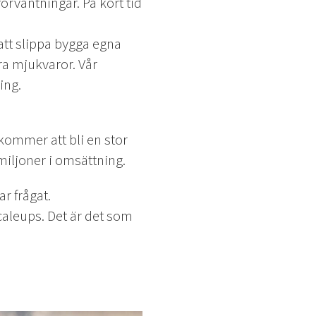
örväntningar. På kort tid
att slippa bygga egna
ra mjukvaror. Vår
ing.
t kommer att bli en stor
miljoner i omsättning.
ar frågat.
Scaleups. Det är det som