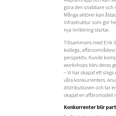
göra den snabbare och s
Många aktörer kan åsta
infrastruktur som gör he
nya inriktning startar.
Tillsammans med Erik St
kollega, affärsområdesche
perspektiv. Kunde kompe
workshops blev deras g
– Vi har skapat ett sla
våra konkurrenters. Använ
distributionen och tar e
skapat en affärsmodell 
Konkurrenter blir par