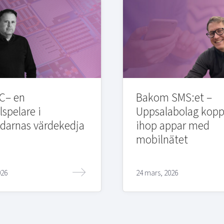
C– en
Bakom SMS:et –
lspelare i
Uppsalabolag kopp
edarnas värdekedja
ihop appar med
mobilnätet
026
24 mars, 2026