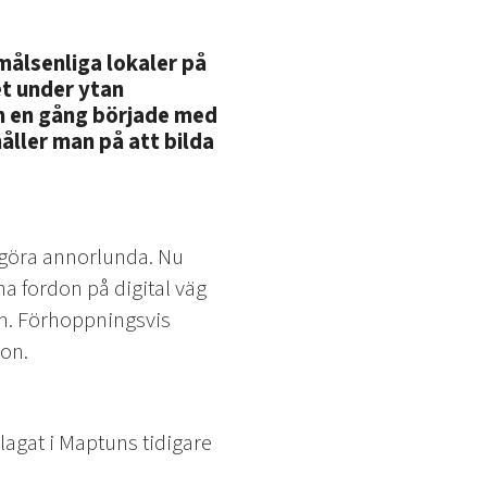
målsenliga lokaler på
et under ytan
m en gång började med
håller man på att bilda
 göra annorlunda. Nu
na fordon på digital väg
rm. Förhoppningsvis
on.
lagat i Maptuns tidigare