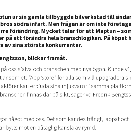
tun ur sin gamla tillbyggda bilverkstad till ända
ebros södra infart. Men frågan är om inte företag
re förändring. Mycket talar för att Maptun – so
ler på att förändra hela branschlogiken. På köpet 
 av sina största konkurrenter.
engtsson, blickar framåt.
såg på oss själva och branschen med nya ögon. Kunde vi
et är som ett ”App Store” för alla som vill uppgradera si
a aktörer kan erbjuda sina mjukvaror i samma plattfo
ranschen finnas där på sikt, säger vd Fredrik Bengtss
 gör något med oss. Det som kändes trångt, lappat och 
har bytts mot en påtaglig känsla av rymd.