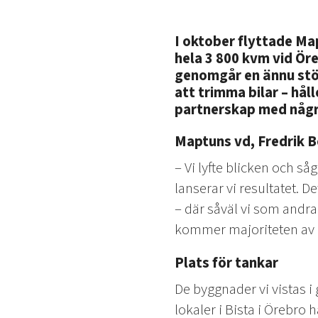
I oktober flyttade Map
hela 3 800 kvm vid Ör
genomgår en ännu stör
att trimma bilar – hål
partnerskap med några
Maptuns vd, Fredrik B
– Vi lyfte blicken och 
lanserar vi resultatet. D
– där såväl vi som andr
kommer majoriteten av b
Plats för tankar
De byggnader vi vistas i
lokaler i Bista i Örebro 