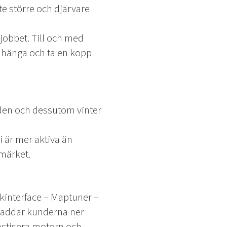
te större och djärvare
l jobbet. Till och med
å hänga och ta en kopp
rlden och dessutom vinter
i är mer aktiva än
umärket.
ikinterface – Maptuner –
 laddar kunderna ner
ostisera motorn och