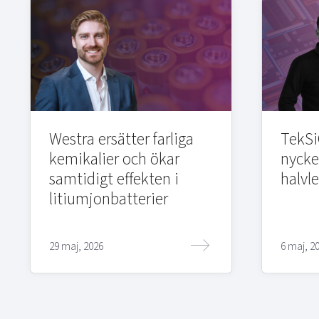
Westra ersätter farliga
TekSi
kemikalier och ökar
nycke
samtidigt effekten i
halvl
litiumjonbatterier
29 maj, 2026
6 maj, 2