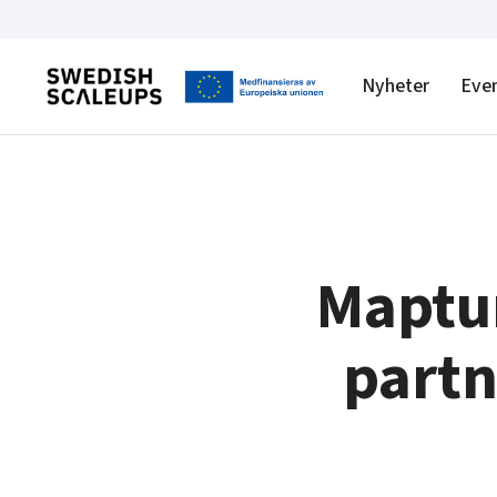
Nyheter
Eve
Maptun
part