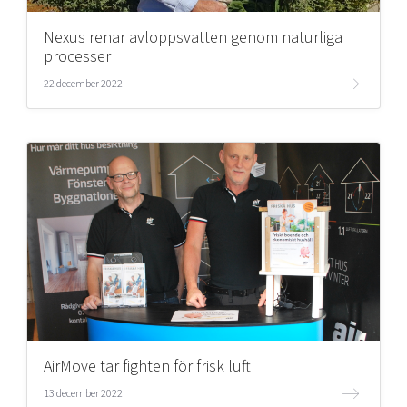
Nexus renar avloppsvatten genom naturliga
Mer
processer
22 december 2022
Ansök till Swedish Scaleups
Så finansieras Swedish Scaleups
In English
AirMove tar fighten för frisk luft
13 december 2022