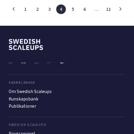
1
2
3
4
5
6
…
11
SNABBLÄNKAR
Om Swedish Scaleups
Kunskapsbank
Publikationer
SWEDISH SCALEUPS
Programmet